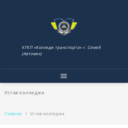
Перейти
к
содержимому
КГКП «Колледж транспорта» г. Семей
(Автомех)
Показать/
Скрыть
навигацию
Устав колледжа
Главная
/
Устав колледжа