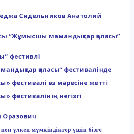
леджа Сидельников Анатолий
сы “Жұмысшы мамандықтар қаласы”
ы” фестивлі
мандықтар қаласы” фестивалінде
» фестивалі өз мәресіне жетті
» фестивалінің негізгі
н Оразович
пен үлкен мүмкіндіктер үшін бізге