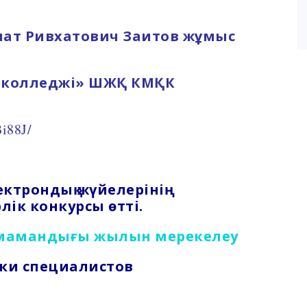
нат Ривхатович Заитов жұмыс
с колледжі» ШЖҚ КМҚК
i88J/
ектрондық жүйелерінің
ік конкурсы өтті.
 мамандығы жылын мерекелеу
вки специалистов