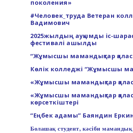
поколения»
#Человек_труда Ветеран кол
Вадимович
2025жылдың ауқымды іс-шара
фестивалі ашылды
“Жұмысшы мамандықтар қалас
Көлік колледжі “Жұмысшы ма
«Жұмысшы мамандықтар қаласы
«Жұмысшы мамандықтар қаласы
көрсеткіштері
“Еңбек адамы” Баяндин Ерки
Болашақ студент, кәсіби мамандық 