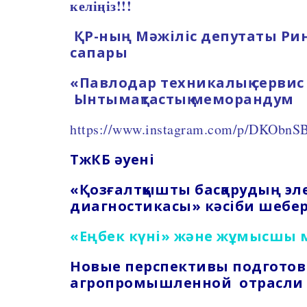
келіңіз!!!
ҚР-ның Мәжіліс депутаты Ри
сапары
«Павлодар техникалық серви
Ынтымақтастық меморандум
https://www.instagram.com/p/DKObnSB
ТжКБ әуені
«Қозғалтқышты басқарудың эл
диагностикасы» кәсіби шеберл
«Еңбек күні» және жұмысшы
Новые перспективы подгото
агропромышленной отрасли