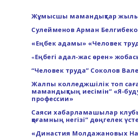
Жұмысшы мамандықтар жылын
Сулейменов Арман Белгибеко
«Еңбек адамы» «Человек тру
«
Еңбегі адал-жас өрен» жобас
“Человек труда” Соколов Вал
Жалпы колледжшілік топ сағ
мамандықтың иесімін” «Я-бу
профессии»
Саяси хабарламашылар клуб
қоғамның негізі” дөңгелек үсте
«Династия Молдажановых На