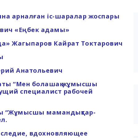
а арналған іс-шаралар жоспары
вич «Еңбек адамы»
да» Жагыпаров Кайрат Токтарович
ы
ерий Анатольевич
аты “Мен болашақ жұмысшы
дущий специалист рабочей
ы “Жұмысшы мамандықтар-
л.
следие, вдохновляющее