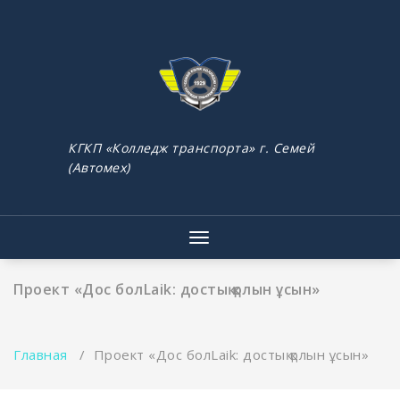
Перейти
к
содержимому
КГКП «Колледж транспорта» г. Семей
(Автомех)
Показать/
Скрыть
навигацию
Проект «Дос болLaik: достық қолын ұсын»
Главная
/
Проект «Дос болLaik: достық қолын ұсын»