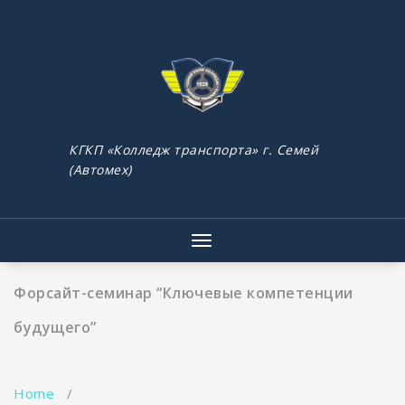
Skip
to
content
КГКП «Колледж транспорта» г. Семей
(Автомех)
Toggle
navigation
Форсайт-семинар “Ключевые компетенции
будущего”
Home
/