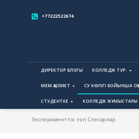
Skip
to
+77222522674
content
ДИРЕКТОР БЛОГЫ
КОЛЛЕДЖ ТУР.
МЕМ.ҚЫЗМЕТ
СУ КӨЛІГІ БОЙЫНША ОҚ
СТУДЕНТКЕ
КОЛЛЕДЖ ЖҰМЫСТАРЫ
Эксперименттік топ Слесарлар