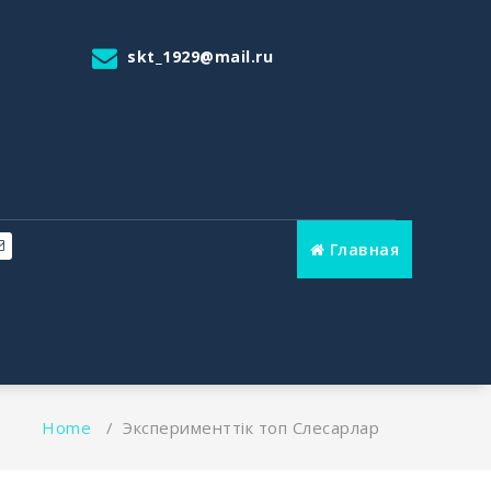
skt_1929@mail.ru
Главная
Home
/
Эксперименттік топ Слесарлар